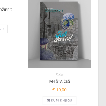
ADŽIBEG
GU
Knjige
JAH ŠTA ĆEŠ
€
19,00
KUPI KNJIGU