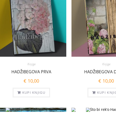
Knjige
Knjige
HADŽIBEGOVA PRVA
HADŽIBEGOVA 
€
10,00
€
10,00
KUPI KNJIGU
KUPI KNJI