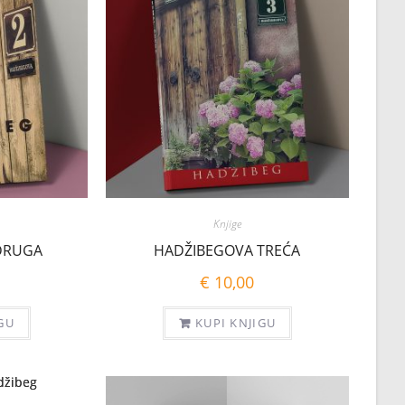
Knjige
DRUGA
HADŽIBEGOVA TREĆA
€
10,00
GU
KUPI KNJIGU