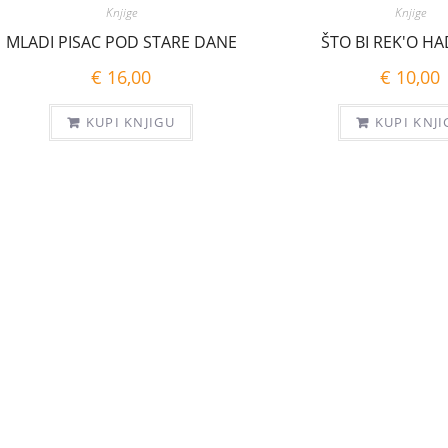
Knjige
Knjige
MLADI PISAC POD STARE DANE
ŠTO BI REK'O H
€
16,00
€
10,00
KUPI KNJIGU
KUPI KNJI