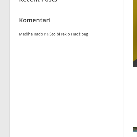
Komentari
Mediha Rađo
na
Što bi rek'o Hadžibeg