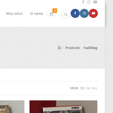
0
Moj račun
O nama
Proizvodi
hadžibeg
VIEW:
12
24
ALL